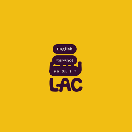
English
Español
Português