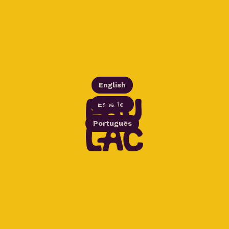
English
Español
Português