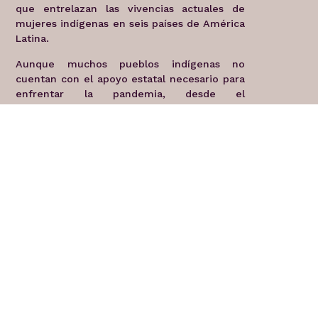
que entrelazan las vivencias actuales de
mujeres indígenas en seis países de América
Latina.
Aunque muchos pueblos indígenas no
cuentan con el apoyo estatal necesario para
enfrentar la pandemia, desde el
autogobierno las protagonistas de estas
historias y sus comunidades, se organizan
para garantizar el sostenimiento de la vida
desde el cuidado colectivo, sus saberes
ancestrales y la solidaridad entre los
pueblos y las personas. Los pueblos
indígenas siguen en permanente resistencia
para que su vida, sus territorios y derechos
sean garantizados por los Estados.
Como Fondo feminista regional de Acción
Urgente, nuestra misión es contribuir a la
sostenibilidad y el fortalecimiento de los
movimientos de mujeres y feministas,
apoyando las resistencias y demandas de las