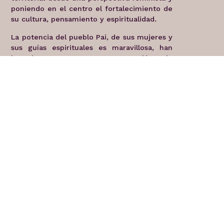
poniendo en el centro el fortalecimiento de
su cultura, pensamiento y espiritualidad.
La potencia del pueblo Pai, de sus mujeres y
sus guías espirituales es maravillosa, han
logrado convocar a una reunión sin
precedentes históricos con la comisión de
cambio climático y otras dependencias del
estado paraguayo, logrando llegar a
compromisos multilaterales, incluso con los
ganaderos de la región, para la protección
de sus bosques y la prevención de desastres
[4]
relacionados al cambio climático
. El
grupo de mujeres Pai Tavytera, está
estrechando lazos con las mujeres del
[5]
pueblo Pai Kaiowa
del lado brasileño para
compartir procesos de reflexión,
documentación de las afectaciones que
están teniendo por el cambio climático y
búsqueda de soluciones conjuntas, proceso
que iniciaron a través de un apoyo