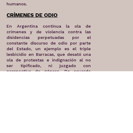
humanos.
CRÍMENES DE ODIO
En Argentina continua la ola de
crímenes y de violencia contra las
disidencias perpetuadas por el
constante discurso de odio por parte
del Estado, un ejemplo es el triple
lesbicidio en Barracas, que desató una
ola de protestas e indignación al no
ser tipificado, ni juzgado con
perspectiva de género. De acuerdo
con el
Observatorio Nacional de
Crímenes de Odio LGBT+, durante el
2023 se registraron 133 crímenes de
odio, de los cuáles el 71%
fueron
cometidos por el Estado, esto es
sumamente alarmante, porque el
Estado es quien debería garantizar
seguridad y protección a la sociedad y
no ser quien vulnere la vida y
derechos de la comunidad LGBTIQ+.