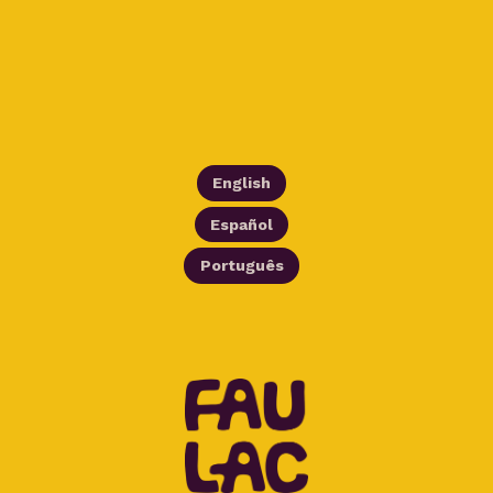
English
Español
Português