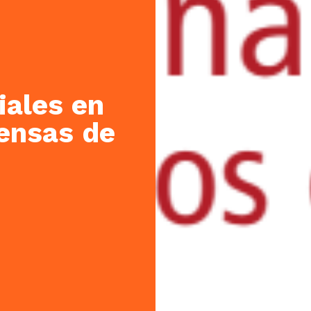
iales en
ensas de