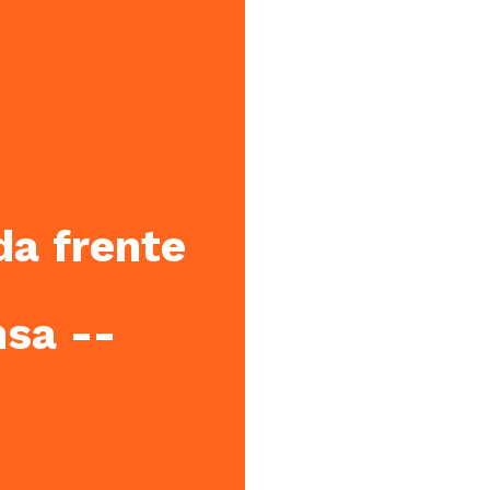
da frente
sa -­