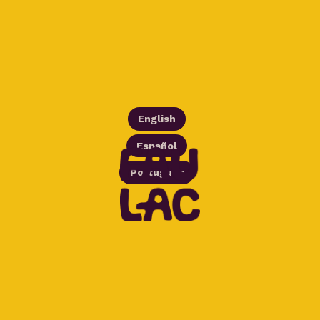
English
Español
Português