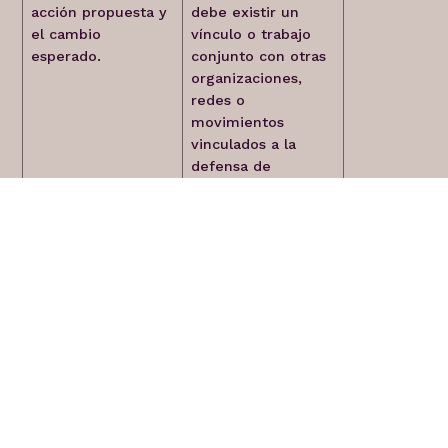
acción propuesta y
debe existir un
el cambio
vínculo o trabajo
esperado.
conjunto con otras
organizaciones,
redes o
movimientos
vinculados a la
defensa de
derechos y
territorios.
Conceptos clave
¿A qué se refiere FAU LAC
+
con urgencia?
¿A qué se refiere FAU LAC