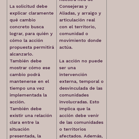
La solicitud debe
Consejeras y
explicar claramente
Aliadas, y arraigo y
qué cambio
articulación real
concreto busca
con el territorio,
lograr, para quién y
comunidad o
cómo la acción
movimiento donde
propuesta permitirá
actúa.
alcanzarlo.
También debe
La acción no puede
mostrar cómo ese
ser una
cambio podrá
intervención
mantenerse en el
externa, temporal o
tiempo una vez
desvinculada de las
implementada la
comunidades
acción.
involucradas. Esto
También debe
implica que la
existir una relación
acción debe venir
clara entre la
de las comunidades
situación
o territorios
presentada, la
afectados. Además,