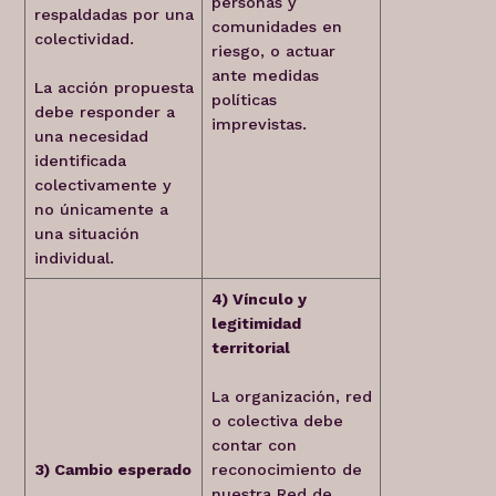
personas y
respaldadas por una
comunidades en
colectividad.
riesgo, o actuar
ante medidas
La acción propuesta
políticas
debe responder a
imprevistas.
una necesidad
identificada
colectivamente y
no únicamente a
una situación
individual.
4) Vínculo y
legitimidad
territorial
La organización, red
o colectiva debe
contar con
3) Cambio esperado
reconocimiento de
nuestra Red de