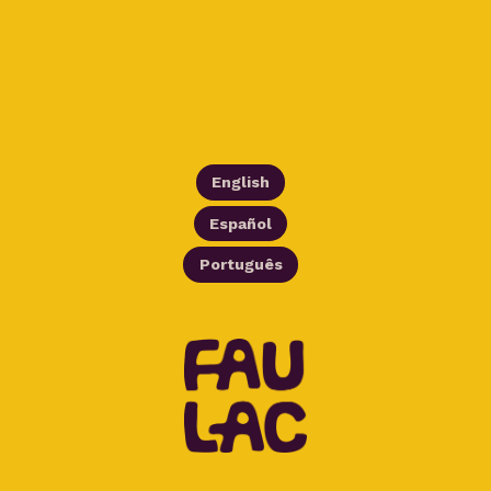
English
Español
Português